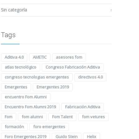
Sin categoría
Tags
Aditiva 4.0
AMETIC
asesores fom
atlas tecnológico
Congreso Fabricación Aditiva
congreso tecnologias emergentes
directivos 4.0
Emergentes
Emergentes 2019
encuentro Fom Alumni
Encuentro Fom Alumni 2019
Fabricación Aditiva
Fom
fom alumni
Fom Talent
fom vetures
formación
foro emergentes
Foro Emergentes 2019
Guido Stein
Helix