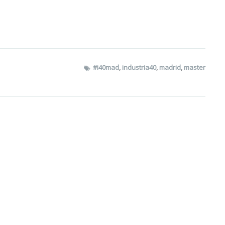
#i40mad
,
industria40
,
madrid
,
master