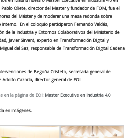
mos en Madrid nuestro Máster Executive en Industria 4.0 en
ablo Oliete, director del Master y fundador de FOM, fue el
enores del Máster y de moderar una mesa redonda sobre
o interno. En el coloquio participaron Fernando Valdés,
ión de la Industria y Entornos Colaborativos del Ministerio de
ad, Javier Sirvent, experto en Transformación Digital y
 Miguel del Saz, responsable de Transformación Digital Cadena
tervenciones de Begoña Cristeto, secretaria general de
 Adolfo Cazorla, director general de EOI.
es en la página de EOI
:
Master Executive en Industria 4.0
ada en imágenes.