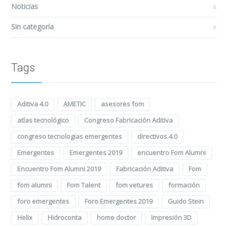
Noticias
Sin categoría
Tags
Aditiva 4.0
AMETIC
asesores fom
atlas tecnológico
Congreso Fabricación Aditiva
congreso tecnologias emergentes
directivos 4.0
Emergentes
Emergentes 2019
encuentro Fom Alumni
Encuentro Fom Alumni 2019
Fabricación Aditiva
Fom
fom alumni
Fom Talent
fom vetures
formación
foro emergentes
Foro Emergentes 2019
Guido Stein
Helix
Hidroconta
home doctor
Impresión 3D