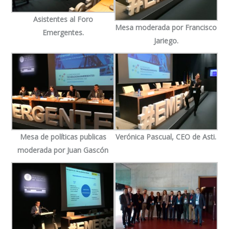
Asistentes al Foro
Mesa moderada por Francisco
Emergentes.
Jariego.
Mesa de políticas publicas
Verónica Pascual, CEO de Asti.
moderada por Juan Gascón