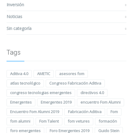
Inversión
Noticias
Sin categoría
Tags
Aditiva 4.0
AMETIC
asesores fom
atlas tecnológico
Congreso Fabricación Aditiva
congreso tecnologias emergentes
directivos 4.0
Emergentes
Emergentes 2019
encuentro Fom Alumni
Encuentro Fom Alumni 2019
Fabricación Aditiva
Fom
fom alumni
Fom Talent
fom vetures
formación
foro emergentes
Foro Emergentes 2019
Guido Stein