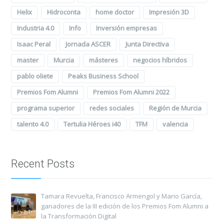
Helix
Hidroconta
home doctor
Impresión 3D
Industria 4.0
Info
Inversión empresas
Isaac Peral
Jornada ASCER
Junta Directiva
master
Murcia
másteres
negocios híbridos
pablo oliete
Peaks Business School
Premios Fom Alumni
Premios Fom Alumni 2022
programa superior
redes sociales
Región de Murcia
talento 4.0
Tertulia Héroes i40
TFM
valencia
Recent Posts
Tamara Revuelta, Francisco Armengol y Mario García,
ganadores de la III edición de los Premios Fom Alumni a
la Transformación Digital