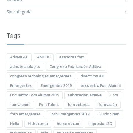
Sin categoría
Tags
Aditiva 4.0
AMETIC
asesores fom
atlas tecnológico
Congreso Fabricación Aditiva
congreso tecnologias emergentes
directivos 4.0
Emergentes
Emergentes 2019
encuentro Fom Alumni
Encuentro Fom Alumni 2019
Fabricación Aditiva
Fom
fom alumni
Fom Talent
fom vetures
formación
foro emergentes
Foro Emergentes 2019
Guido Stein
Helix
Hidroconta
home doctor
Impresión 3D