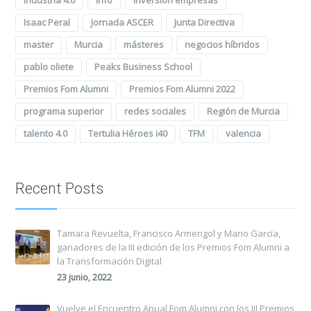
Industria 4.0
Info
Inversión empresas
Isaac Peral
Jornada ASCER
Junta Directiva
master
Murcia
másteres
negocios híbridos
pablo oliete
Peaks Business School
Premios Fom Alumni
Premios Fom Alumni 2022
programa superior
redes sociales
Región de Murcia
talento 4.0
Tertulia Héroes i40
TFM
valencia
Recent Posts
Tamara Revuelta, Francisco Armengol y Mario García,
ganadores de la III edición de los Premios Fom Alumni a
la Transformación Digital
23 junio, 2022
Vuelve el Encuentro Anual Fom Alumni con los III Premios