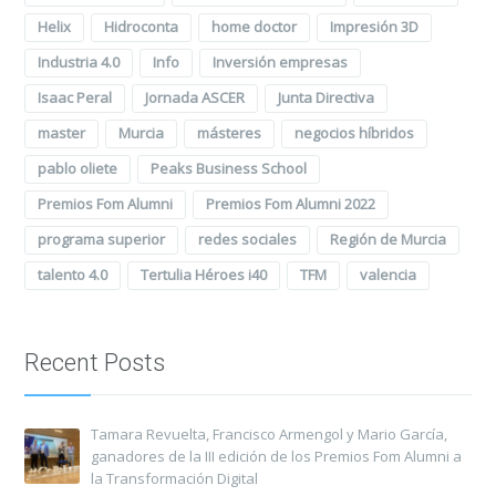
Helix
Hidroconta
home doctor
Impresión 3D
Industria 4.0
Info
Inversión empresas
Isaac Peral
Jornada ASCER
Junta Directiva
master
Murcia
másteres
negocios híbridos
pablo oliete
Peaks Business School
Premios Fom Alumni
Premios Fom Alumni 2022
programa superior
redes sociales
Región de Murcia
talento 4.0
Tertulia Héroes i40
TFM
valencia
Recent Posts
Tamara Revuelta, Francisco Armengol y Mario García,
ganadores de la III edición de los Premios Fom Alumni a
la Transformación Digital