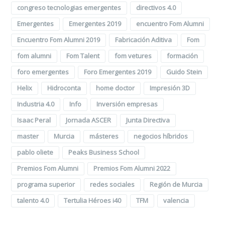
congreso tecnologias emergentes
directivos 4.0
Emergentes
Emergentes 2019
encuentro Fom Alumni
Encuentro Fom Alumni 2019
Fabricación Aditiva
Fom
fom alumni
Fom Talent
fom vetures
formación
foro emergentes
Foro Emergentes 2019
Guido Stein
Helix
Hidroconta
home doctor
Impresión 3D
Industria 4.0
Info
Inversión empresas
Isaac Peral
Jornada ASCER
Junta Directiva
master
Murcia
másteres
negocios híbridos
pablo oliete
Peaks Business School
Premios Fom Alumni
Premios Fom Alumni 2022
programa superior
redes sociales
Región de Murcia
talento 4.0
Tertulia Héroes i40
TFM
valencia