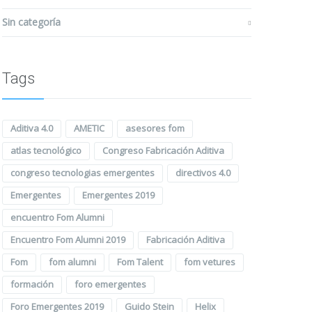
Sin categoría
Tags
Aditiva 4.0
AMETIC
asesores fom
atlas tecnológico
Congreso Fabricación Aditiva
congreso tecnologias emergentes
directivos 4.0
Emergentes
Emergentes 2019
encuentro Fom Alumni
Encuentro Fom Alumni 2019
Fabricación Aditiva
Fom
fom alumni
Fom Talent
fom vetures
formación
foro emergentes
Foro Emergentes 2019
Guido Stein
Helix