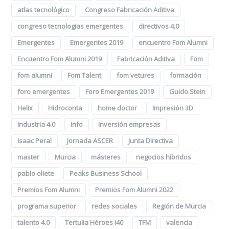
atlas tecnológico
Congreso Fabricación Aditiva
congreso tecnologias emergentes
directivos 4.0
Emergentes
Emergentes 2019
encuentro Fom Alumni
Encuentro Fom Alumni 2019
Fabricación Aditiva
Fom
fom alumni
Fom Talent
fom vetures
formación
foro emergentes
Foro Emergentes 2019
Guido Stein
Helix
Hidroconta
home doctor
Impresión 3D
Industria 4.0
Info
Inversión empresas
Isaac Peral
Jornada ASCER
Junta Directiva
master
Murcia
másteres
negocios híbridos
pablo oliete
Peaks Business School
Premios Fom Alumni
Premios Fom Alumni 2022
programa superior
redes sociales
Región de Murcia
talento 4.0
Tertulia Héroes i40
TFM
valencia