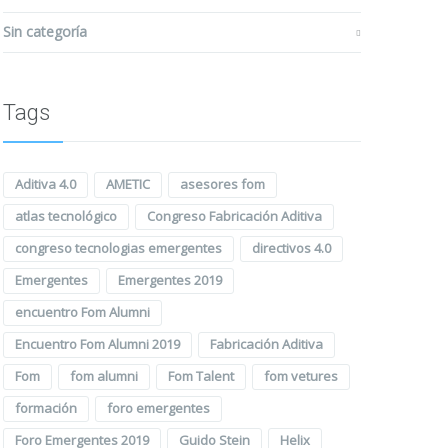
Sin categoría
Tags
Aditiva 4.0
AMETIC
asesores fom
atlas tecnológico
Congreso Fabricación Aditiva
congreso tecnologias emergentes
directivos 4.0
Emergentes
Emergentes 2019
encuentro Fom Alumni
Encuentro Fom Alumni 2019
Fabricación Aditiva
Fom
fom alumni
Fom Talent
fom vetures
formación
foro emergentes
Foro Emergentes 2019
Guido Stein
Helix