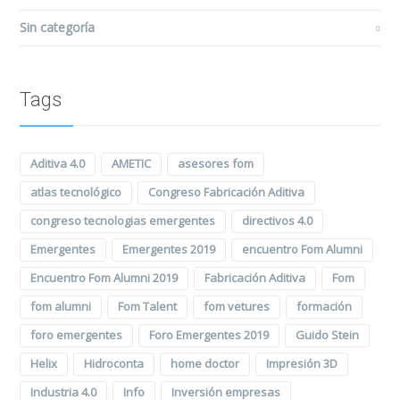
Sin categoría
Tags
Aditiva 4.0
AMETIC
asesores fom
atlas tecnológico
Congreso Fabricación Aditiva
congreso tecnologias emergentes
directivos 4.0
Emergentes
Emergentes 2019
encuentro Fom Alumni
Encuentro Fom Alumni 2019
Fabricación Aditiva
Fom
fom alumni
Fom Talent
fom vetures
formación
foro emergentes
Foro Emergentes 2019
Guido Stein
Helix
Hidroconta
home doctor
Impresión 3D
Industria 4.0
Info
Inversión empresas