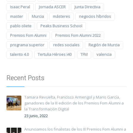
Isaac Peral
Jornada ASCER
Junta Directiva
master
Murcia
másteres
negocios híbridos
pablo oliete
Peaks Business School
Premios Fom Alumni
Premios Fom Alumni 2022
programa superior
redes sociales
Región de Murcia
talento 4.0
Tertulia Héroes i40
TFM
valencia
Recent Posts
Tamara Revuelta, Francisco Armengol y Mario García,
ganadores de la III edición de los Premios Fom Alumni a
la Transformación Digital
23 junio, 2022
Anunciamos los finalistas de los III Premios Fom Alumni a