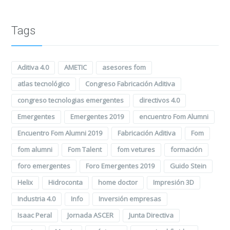
Tags
Aditiva 4.0
AMETIC
asesores fom
atlas tecnológico
Congreso Fabricación Aditiva
congreso tecnologias emergentes
directivos 4.0
Emergentes
Emergentes 2019
encuentro Fom Alumni
Encuentro Fom Alumni 2019
Fabricación Aditiva
Fom
fom alumni
Fom Talent
fom vetures
formación
foro emergentes
Foro Emergentes 2019
Guido Stein
Helix
Hidroconta
home doctor
Impresión 3D
Industria 4.0
Info
Inversión empresas
Isaac Peral
Jornada ASCER
Junta Directiva