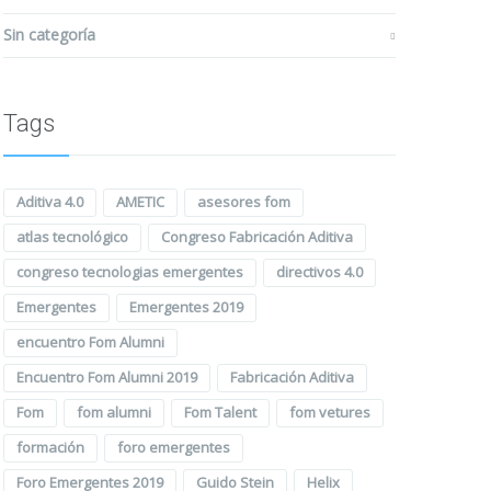
Sin categoría
Tags
Aditiva 4.0
AMETIC
asesores fom
atlas tecnológico
Congreso Fabricación Aditiva
congreso tecnologias emergentes
directivos 4.0
Emergentes
Emergentes 2019
encuentro Fom Alumni
Encuentro Fom Alumni 2019
Fabricación Aditiva
Fom
fom alumni
Fom Talent
fom vetures
formación
foro emergentes
Foro Emergentes 2019
Guido Stein
Helix