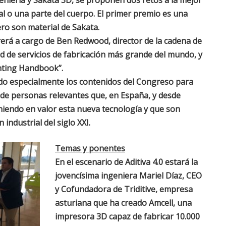
eniería y Sakata 3D, se proponen dos retos a la mejor
al o una parte del cuerpo. El primer premio es una
ro son material de Sakata.
rerá a cargo de Ben Redwood, director de la cadena de
d de servicios de fabricación más grande del mundo, y
inting Handbook”.
do especialmente los contenidos del Congreso para
 de personas relevantes que, en España, y desde
niendo en valor esta nueva tecnología y que son
 industrial del siglo XXI.
Temas y ponentes
En el escenario de Aditiva 4.0 estará la
jovencísima ingeniera Mariel Díaz, CEO
y Cofundadora de Triditive, empresa
asturiana que ha creado Amcell, una
impresora 3D capaz de fabricar 10.000