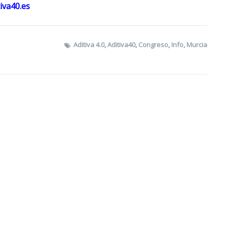
iva40.es
Aditiva 4.0
,
Aditiva40
,
Congreso
,
Info
,
Murcia