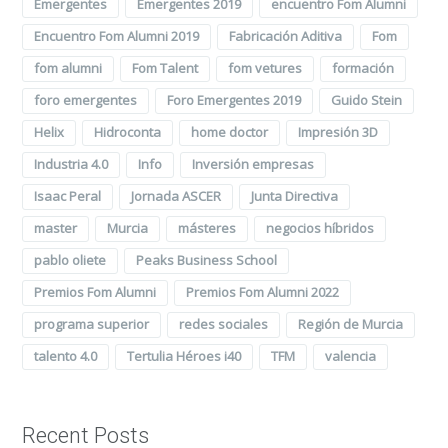
Emergentes
Emergentes 2019
encuentro Fom Alumni
Encuentro Fom Alumni 2019
Fabricación Aditiva
Fom
fom alumni
Fom Talent
fom vetures
formación
foro emergentes
Foro Emergentes 2019
Guido Stein
Helix
Hidroconta
home doctor
Impresión 3D
Industria 4.0
Info
Inversión empresas
Isaac Peral
Jornada ASCER
Junta Directiva
master
Murcia
másteres
negocios híbridos
pablo oliete
Peaks Business School
Premios Fom Alumni
Premios Fom Alumni 2022
programa superior
redes sociales
Región de Murcia
talento 4.0
Tertulia Héroes i40
TFM
valencia
Recent Posts