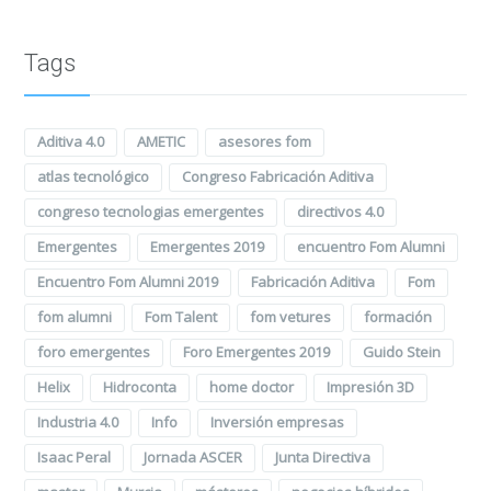
Tags
Aditiva 4.0
AMETIC
asesores fom
atlas tecnológico
Congreso Fabricación Aditiva
congreso tecnologias emergentes
directivos 4.0
Emergentes
Emergentes 2019
encuentro Fom Alumni
Encuentro Fom Alumni 2019
Fabricación Aditiva
Fom
fom alumni
Fom Talent
fom vetures
formación
foro emergentes
Foro Emergentes 2019
Guido Stein
Helix
Hidroconta
home doctor
Impresión 3D
Industria 4.0
Info
Inversión empresas
Isaac Peral
Jornada ASCER
Junta Directiva