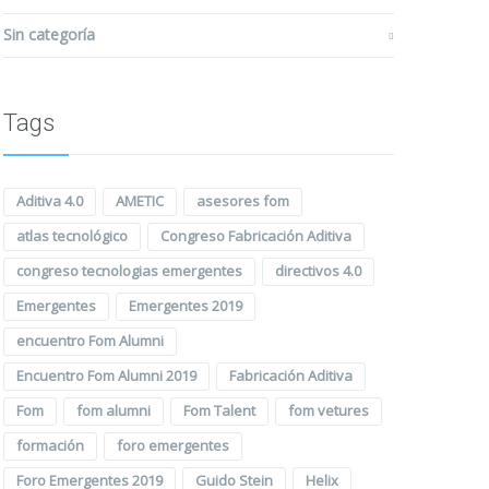
Sin categoría
Tags
Aditiva 4.0
AMETIC
asesores fom
atlas tecnológico
Congreso Fabricación Aditiva
congreso tecnologias emergentes
directivos 4.0
Emergentes
Emergentes 2019
encuentro Fom Alumni
Encuentro Fom Alumni 2019
Fabricación Aditiva
Fom
fom alumni
Fom Talent
fom vetures
formación
foro emergentes
Foro Emergentes 2019
Guido Stein
Helix