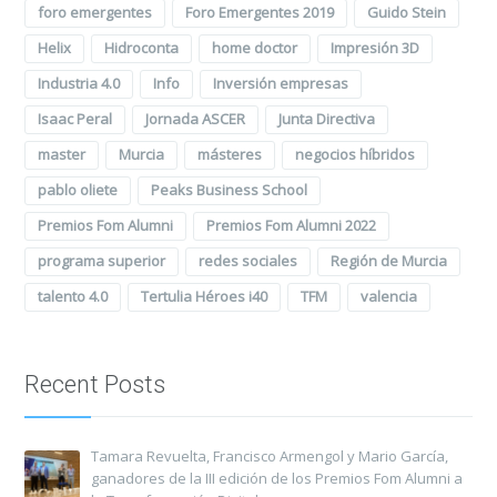
foro emergentes
Foro Emergentes 2019
Guido Stein
Helix
Hidroconta
home doctor
Impresión 3D
Industria 4.0
Info
Inversión empresas
Isaac Peral
Jornada ASCER
Junta Directiva
master
Murcia
másteres
negocios híbridos
pablo oliete
Peaks Business School
Premios Fom Alumni
Premios Fom Alumni 2022
programa superior
redes sociales
Región de Murcia
talento 4.0
Tertulia Héroes i40
TFM
valencia
Recent Posts
Tamara Revuelta, Francisco Armengol y Mario García,
ganadores de la III edición de los Premios Fom Alumni a