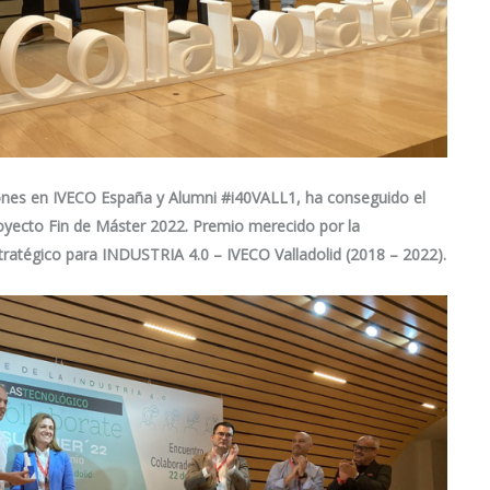
iones en IVECO España y Alumni
#i40VALL1
, ha conseguido el
yecto Fin de Máster 2022. Premio merecido por la
tratégico para
IN
DUSTRIA
4.0 – IVECO Valladolid (2018
–
2022)
.