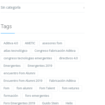
Sin categoría
Tags
Aditiva 4.0
AMETIC
asesores fom
atlas tecnológico
Congreso Fabricación Aditiva
congreso tecnologias emergentes
directivos 4.0
Emergentes
Emergentes 2019
encuentro Fom Alumni
Encuentro Fom Alumni 2019
Fabricación Aditiva
Fom
fom alumni
Fom Talent
fom vetures
formación
foro emergentes
Foro Emergentes 2019
Guido Stein
Helix