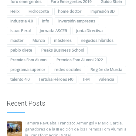
foro emergentes
Foro Emergentes 2019
Guido Stein
Helix
Hidroconta
home doctor
Impresión 3D
Industria 4.0
Info
Inversión empresas
Isaac Peral
Jornada ASCER
Junta Directiva
master
Murcia
másteres
negocios híbridos
pablo oliete
Peaks Business School
Premios Fom Alumni
Premios Fom Alumni 2022
programa superior
redes sociales
Región de Murcia
talento 4.0
Tertulia Héroes i40
TFM
valencia
Recent Posts
Tamara Revuelta, Francisco Armengol y Mario García,
ganadores de la III edición de los Premios Fom Alumni a
la Transformación Digital