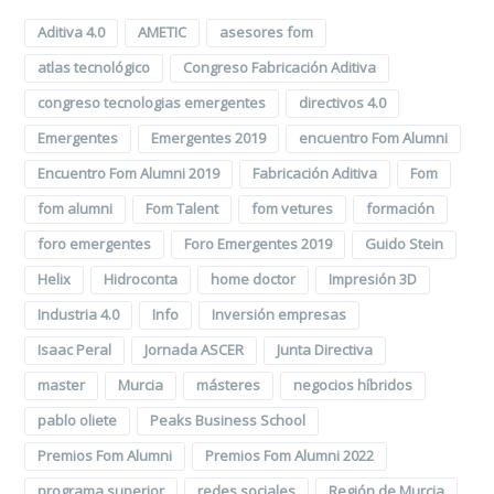
Aditiva 4.0
AMETIC
asesores fom
atlas tecnológico
Congreso Fabricación Aditiva
congreso tecnologias emergentes
directivos 4.0
Emergentes
Emergentes 2019
encuentro Fom Alumni
Encuentro Fom Alumni 2019
Fabricación Aditiva
Fom
fom alumni
Fom Talent
fom vetures
formación
foro emergentes
Foro Emergentes 2019
Guido Stein
Helix
Hidroconta
home doctor
Impresión 3D
Industria 4.0
Info
Inversión empresas
Isaac Peral
Jornada ASCER
Junta Directiva
master
Murcia
másteres
negocios híbridos
pablo oliete
Peaks Business School
Premios Fom Alumni
Premios Fom Alumni 2022
programa superior
redes sociales
Región de Murcia