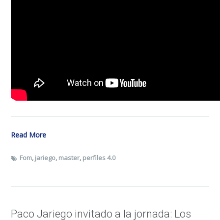
Read More
Fom
,
jariego
,
master
,
perfiles 4.0
Paco Jariego invitado a la jornada: Los