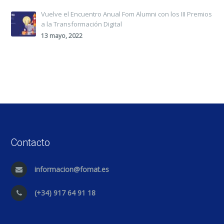
Vuelve el Encuentro Anual Fom Alumni con los III Premios
a la Transformación Digital
13 mayo, 2022
Contacto
informacion@fomat.es
(+34) 917 64 91 18