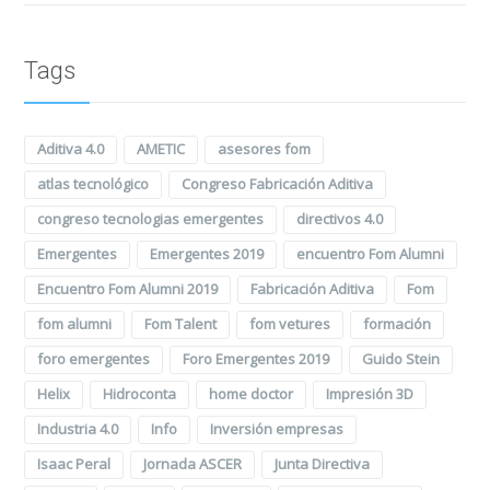
Tags
Aditiva 4.0
AMETIC
asesores fom
atlas tecnológico
Congreso Fabricación Aditiva
congreso tecnologias emergentes
directivos 4.0
Emergentes
Emergentes 2019
encuentro Fom Alumni
Encuentro Fom Alumni 2019
Fabricación Aditiva
Fom
fom alumni
Fom Talent
fom vetures
formación
foro emergentes
Foro Emergentes 2019
Guido Stein
Helix
Hidroconta
home doctor
Impresión 3D
Industria 4.0
Info
Inversión empresas
Isaac Peral
Jornada ASCER
Junta Directiva