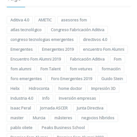
Aditiva 4.0
AMETIC
asesores fom
atlas tecnológico
Congreso Fabricación Aditiva
congreso tecnologias emergentes
directivos 4.0
Emergentes
Emergentes 2019
encuentro Fom Alumni
Encuentro Fom Alumni 2019
Fabricación Aditiva
Fom
fom alumni
Fom Talent
fom vetures
formación
foro emergentes
Foro Emergentes 2019
Guido Stein
Helix
Hidroconta
home doctor
Impresión 3D
Industria 4.0
Info
Inversión empresas
Isaac Peral
Jornada ASCER
Junta Directiva
master
Murcia
másteres
negocios híbridos
pablo oliete
Peaks Business School