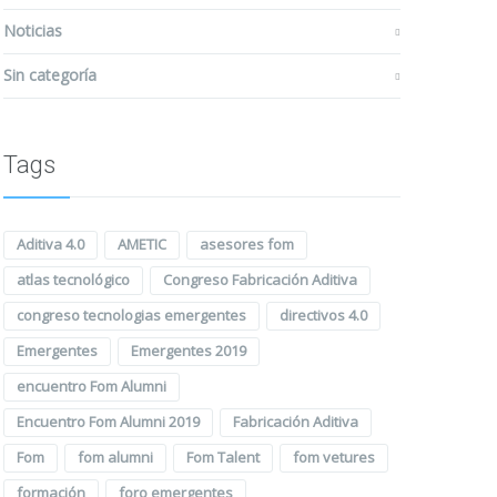
Noticias
Sin categoría
Tags
Aditiva 4.0
AMETIC
asesores fom
atlas tecnológico
Congreso Fabricación Aditiva
congreso tecnologias emergentes
directivos 4.0
Emergentes
Emergentes 2019
encuentro Fom Alumni
Encuentro Fom Alumni 2019
Fabricación Aditiva
Fom
fom alumni
Fom Talent
fom vetures
formación
foro emergentes