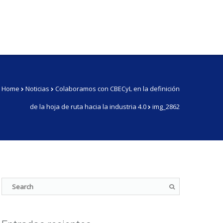
Home
Noticias
Colaboramos con CBECyL en la definición
de la hoja de ruta hacia la industria 4.0
img_2862