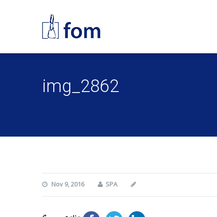
img_2862
Nov 9, 2016
SPA