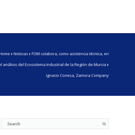
Home
Noticias
FOM colabora, como asistencia técnica, en
el análisis del Ecosistema Industrial de la Región de Murcia
Ignacio Conesa, Zamora Company