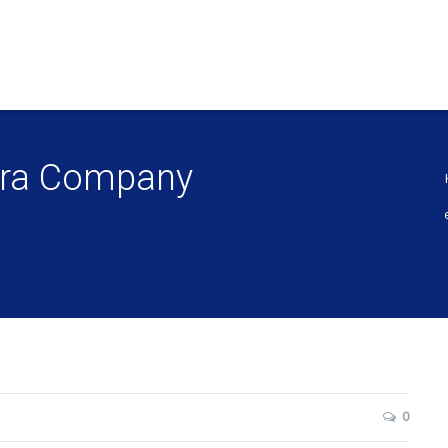
ora Company
0