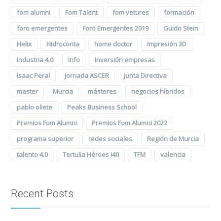
fom alumni
Fom Talent
fom vetures
formación
foro emergentes
Foro Emergentes 2019
Guido Stein
Helix
Hidroconta
home doctor
Impresión 3D
Industria 4.0
Info
Inversión empresas
Isaac Peral
Jornada ASCER
Junta Directiva
master
Murcia
másteres
negocios híbridos
pablo oliete
Peaks Business School
Premios Fom Alumni
Premios Fom Alumni 2022
programa superior
redes sociales
Región de Murcia
talento 4.0
Tertulia Héroes i40
TFM
valencia
Recent Posts