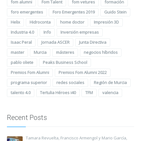
fom alumni
Fom Talent
fom vetures
formación
foro emergentes
Foro Emergentes 2019
Guido Stein
Helix
Hidroconta
home doctor
Impresión 3D
Industria 4.0
Info
Inversión empresas
Isaac Peral
Jornada ASCER
Junta Directiva
master
Murcia
másteres
negocios híbridos
pablo oliete
Peaks Business School
Premios Fom Alumni
Premios Fom Alumni 2022
programa superior
redes sociales
Región de Murcia
talento 4.0
Tertulia Héroes i40
TFM
valencia
Recent Posts
Tamara Revuelta, Francisco Armengol y Mario García,