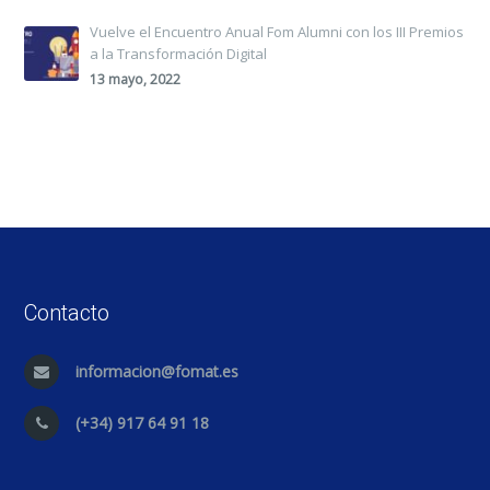
Vuelve el Encuentro Anual Fom Alumni con los III Premios
a la Transformación Digital
13 mayo, 2022
Contacto
informacion@fomat.es
(+34) 917 64 91 18