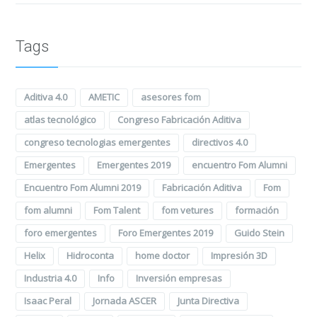
Tags
Aditiva 4.0
AMETIC
asesores fom
atlas tecnológico
Congreso Fabricación Aditiva
congreso tecnologias emergentes
directivos 4.0
Emergentes
Emergentes 2019
encuentro Fom Alumni
Encuentro Fom Alumni 2019
Fabricación Aditiva
Fom
fom alumni
Fom Talent
fom vetures
formación
foro emergentes
Foro Emergentes 2019
Guido Stein
Helix
Hidroconta
home doctor
Impresión 3D
Industria 4.0
Info
Inversión empresas
Isaac Peral
Jornada ASCER
Junta Directiva