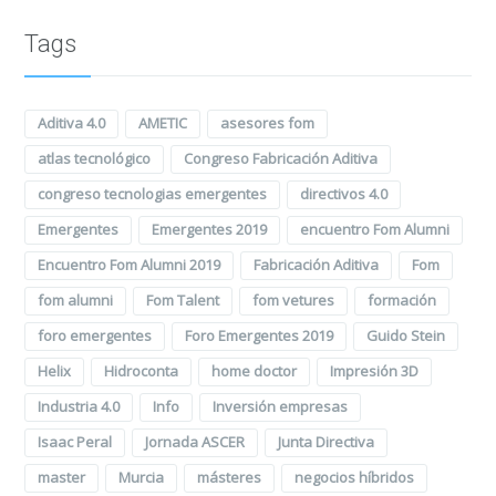
Tags
Aditiva 4.0
AMETIC
asesores fom
atlas tecnológico
Congreso Fabricación Aditiva
congreso tecnologias emergentes
directivos 4.0
Emergentes
Emergentes 2019
encuentro Fom Alumni
Encuentro Fom Alumni 2019
Fabricación Aditiva
Fom
fom alumni
Fom Talent
fom vetures
formación
foro emergentes
Foro Emergentes 2019
Guido Stein
Helix
Hidroconta
home doctor
Impresión 3D
Industria 4.0
Info
Inversión empresas
Isaac Peral
Jornada ASCER
Junta Directiva
master
Murcia
másteres
negocios híbridos