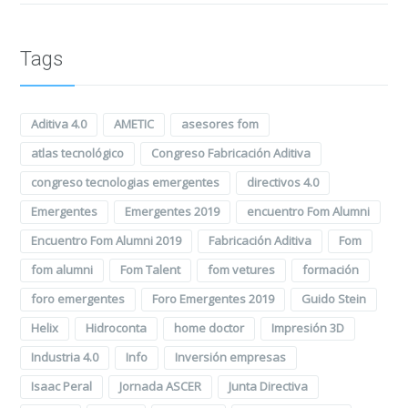
Tags
Aditiva 4.0
AMETIC
asesores fom
atlas tecnológico
Congreso Fabricación Aditiva
congreso tecnologias emergentes
directivos 4.0
Emergentes
Emergentes 2019
encuentro Fom Alumni
Encuentro Fom Alumni 2019
Fabricación Aditiva
Fom
fom alumni
Fom Talent
fom vetures
formación
foro emergentes
Foro Emergentes 2019
Guido Stein
Helix
Hidroconta
home doctor
Impresión 3D
Industria 4.0
Info
Inversión empresas
Isaac Peral
Jornada ASCER
Junta Directiva