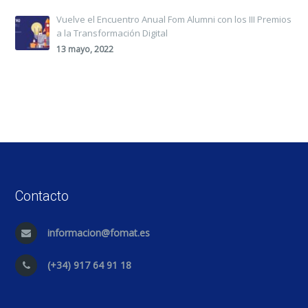
Vuelve el Encuentro Anual Fom Alumni con los III Premios
a la Transformación Digital
13 mayo, 2022
Contacto
informacion@fomat.es
(+34) 917 64 91 18