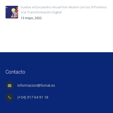
Vuelve el Encuentro Anual Fom Alumni con los III Premios
a la Transformación Digital
13 mayo, 2022
Contacto
informacion@fomat.es
(+34) 917 64 91 18