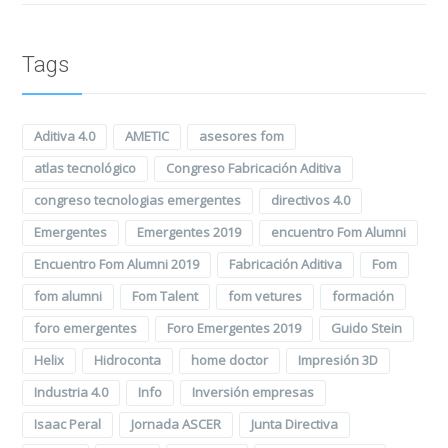
Tags
Aditiva 4.0
AMETIC
asesores fom
atlas tecnológico
Congreso Fabricación Aditiva
congreso tecnologias emergentes
directivos 4.0
Emergentes
Emergentes 2019
encuentro Fom Alumni
Encuentro Fom Alumni 2019
Fabricación Aditiva
Fom
fom alumni
Fom Talent
fom vetures
formación
foro emergentes
Foro Emergentes 2019
Guido Stein
Helix
Hidroconta
home doctor
Impresión 3D
Industria 4.0
Info
Inversión empresas
Isaac Peral
Jornada ASCER
Junta Directiva