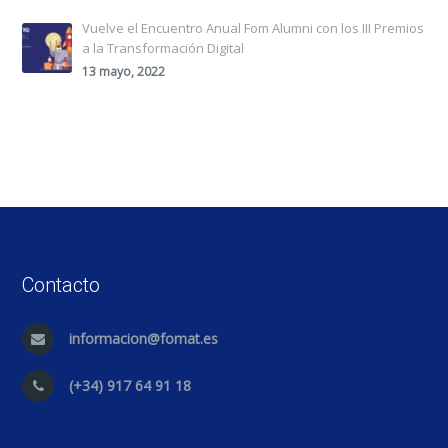
Vuelve el Encuentro Anual Fom Alumni con los III Premios
a la Transformación Digital
13 mayo, 2022
Contacto
informacion@fomat.es
(+34) 917 64 91 18