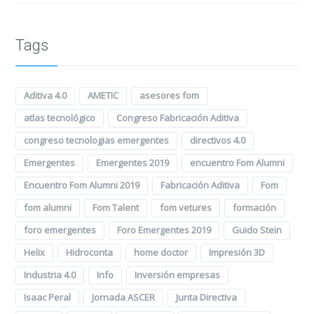
Tags
Aditiva 4.0
AMETIC
asesores fom
atlas tecnológico
Congreso Fabricación Aditiva
congreso tecnologias emergentes
directivos 4.0
Emergentes
Emergentes 2019
encuentro Fom Alumni
Encuentro Fom Alumni 2019
Fabricación Aditiva
Fom
fom alumni
Fom Talent
fom vetures
formación
foro emergentes
Foro Emergentes 2019
Guido Stein
Helix
Hidroconta
home doctor
Impresión 3D
Industria 4.0
Info
Inversión empresas
Isaac Peral
Jornada ASCER
Junta Directiva