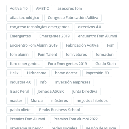
Aditiva 4.0
AMETIC
asesores fom
atlas tecnológico
Congreso Fabricación Aditiva
congreso tecnologias emergentes
directivos 4.0
Emergentes
Emergentes 2019
encuentro Fom Alumni
Encuentro Fom Alumni 2019
Fabricación Aditiva
Fom
fom alumni
Fom Talent
fom vetures
formación
foro emergentes
Foro Emergentes 2019
Guido Stein
Helix
Hidroconta
home doctor
Impresión 3D
Industria 4.0
Info
Inversión empresas
Isaac Peral
Jornada ASCER
Junta Directiva
master
Murcia
másteres
negocios híbridos
pablo oliete
Peaks Business School
Premios Fom Alumni
Premios Fom Alumni 2022
programa superior
redes sociales
Región de Murcia