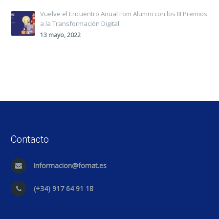
Vuelve el Encuentro Anual Fom Alumni con los III Premios
a la Transformación Digital
13 mayo, 2022
Contacto
informacion@fomat.es
(+34) 917 64 91 18