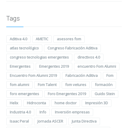
Tags
Aditiva 4.0
AMETIC
asesores fom
atlas tecnológico
Congreso Fabricación Aditiva
congreso tecnologias emergentes
directivos 4.0
Emergentes
Emergentes 2019
encuentro Fom Alumni
Encuentro Fom Alumni 2019
Fabricación Aditiva
Fom
fom alumni
Fom Talent
fom vetures
formación
foro emergentes
Foro Emergentes 2019
Guido Stein
Helix
Hidroconta
home doctor
Impresión 3D
Industria 4.0
Info
Inversión empresas
Isaac Peral
Jornada ASCER
Junta Directiva