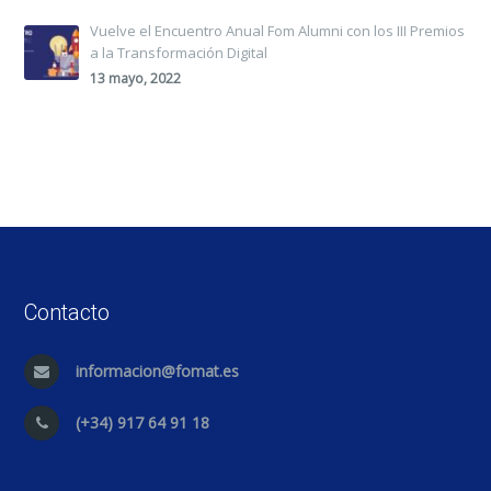
Vuelve el Encuentro Anual Fom Alumni con los III Premios
a la Transformación Digital
13 mayo, 2022
Contacto
informacion@fomat.es
(+34) 917 64 91 18