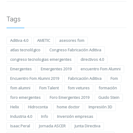
Tags
Aditiva 4.0
AMETIC
asesores fom
atlas tecnológico
Congreso Fabricación Aditiva
congreso tecnologias emergentes
directivos 4.0
Emergentes
Emergentes 2019
encuentro Fom Alumni
Encuentro Fom Alumni 2019
Fabricación Aditiva
Fom
fom alumni
Fom Talent
fom vetures
formación
foro emergentes
Foro Emergentes 2019
Guido Stein
Helix
Hidroconta
home doctor
Impresión 3D
Industria 4.0
Info
Inversión empresas
Isaac Peral
Jornada ASCER
Junta Directiva