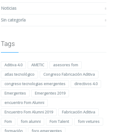
Noticias
Sin categoría
Tags
Aditiva 4.0
AMETIC
asesores fom
atlas tecnológico
Congreso Fabricación Aditiva
congreso tecnologias emergentes
directivos 4.0
Emergentes
Emergentes 2019
encuentro Fom Alumni
Encuentro Fom Alumni 2019
Fabricación Aditiva
Fom
fom alumni
Fom Talent
fom vetures
formación
foro emergentes