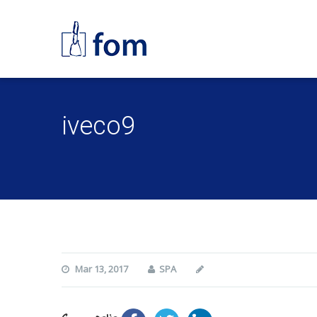
iveco9
Mar 13, 2017
SPA