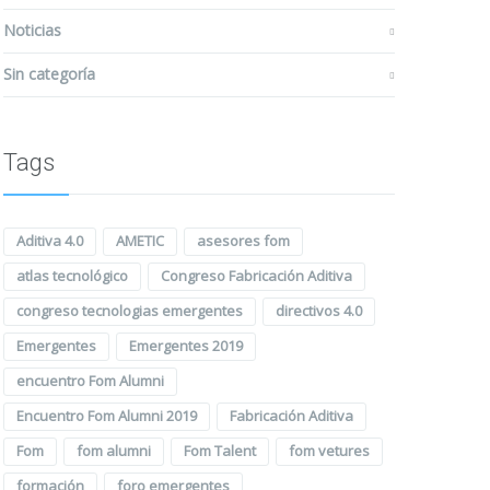
Noticias
Sin categoría
Tags
Aditiva 4.0
AMETIC
asesores fom
atlas tecnológico
Congreso Fabricación Aditiva
congreso tecnologias emergentes
directivos 4.0
Emergentes
Emergentes 2019
encuentro Fom Alumni
Encuentro Fom Alumni 2019
Fabricación Aditiva
Fom
fom alumni
Fom Talent
fom vetures
formación
foro emergentes