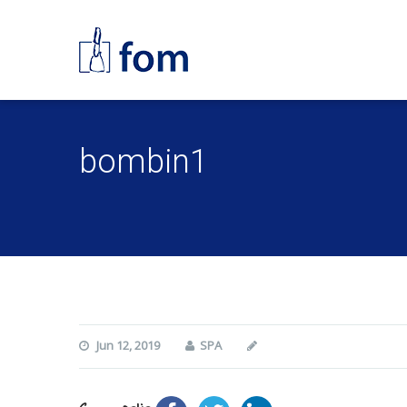
bombin1
Jun 12, 2019
SPA