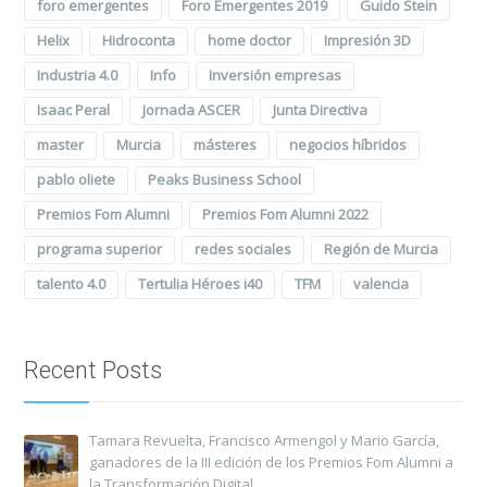
foro emergentes
Foro Emergentes 2019
Guido Stein
Helix
Hidroconta
home doctor
Impresión 3D
Industria 4.0
Info
Inversión empresas
Isaac Peral
Jornada ASCER
Junta Directiva
master
Murcia
másteres
negocios híbridos
pablo oliete
Peaks Business School
Premios Fom Alumni
Premios Fom Alumni 2022
programa superior
redes sociales
Región de Murcia
talento 4.0
Tertulia Héroes i40
TFM
valencia
Recent Posts
Tamara Revuelta, Francisco Armengol y Mario García,
ganadores de la III edición de los Premios Fom Alumni a
la Transformación Digital