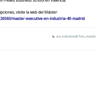
on Peaks Business School en Valencia.
pciones, visite la web del Máster
:
/26560/master-executive-en-industria-40-madrid
eoi
,
industria40 fom
,
master