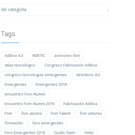
Sin categoría
Tags
Aditiva 4.0
AMETIC
asesores fom
atlas tecnológico
Congreso Fabricación Aditiva
congreso tecnologias emergentes
directivos 4.0
Emergentes
Emergentes 2019
encuentro Fom Alumni
Encuentro Fom Alumni 2019
Fabricación Aditiva
Fom
fom alumni
Fom Talent
fom vetures
formación
foro emergentes
Foro Emergentes 2019
Guido Stein
Helix