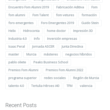
Encuentro Fom Alumni 2019
Fabricación Aditiva
Fom
fom alumni
Fom Talent
fom vetures
formación
foro emergentes
Foro Emergentes 2019
Guido Stein
Helix
Hidroconta
home doctor
Impresión 3D
Industria 4.0
Info
Inversión empresas
Isaac Peral
Jornada ASCER
Junta Directiva
master
Murcia
másteres
negocios híbridos
pablo oliete
Peaks Business School
Premios Fom Alumni
Premios Fom Alumni 2022
programa superior
redes sociales
Región de Murcia
talento 4.0
Tertulia Héroes i40
TFM
valencia
Recent Posts