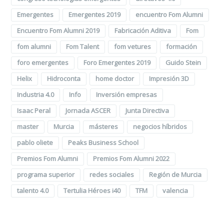
Emergentes
Emergentes 2019
encuentro Fom Alumni
Encuentro Fom Alumni 2019
Fabricación Aditiva
Fom
fom alumni
Fom Talent
fom vetures
formación
foro emergentes
Foro Emergentes 2019
Guido Stein
Helix
Hidroconta
home doctor
Impresión 3D
Industria 4.0
Info
Inversión empresas
Isaac Peral
Jornada ASCER
Junta Directiva
master
Murcia
másteres
negocios híbridos
pablo oliete
Peaks Business School
Premios Fom Alumni
Premios Fom Alumni 2022
programa superior
redes sociales
Región de Murcia
talento 4.0
Tertulia Héroes i40
TFM
valencia