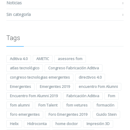
Noticias
Sin categoría
Tags
Aditiva 4.0
AMETIC
asesores fom
atlas tecnológico
Congreso Fabricación Aditiva
congreso tecnologias emergentes
directivos 4.0
Emergentes
Emergentes 2019
encuentro Fom Alumni
Encuentro Fom Alumni 2019
Fabricación Aditiva
Fom
fom alumni
Fom Talent
fom vetures
formación
foro emergentes
Foro Emergentes 2019
Guido Stein
Helix
Hidroconta
home doctor
Impresión 3D