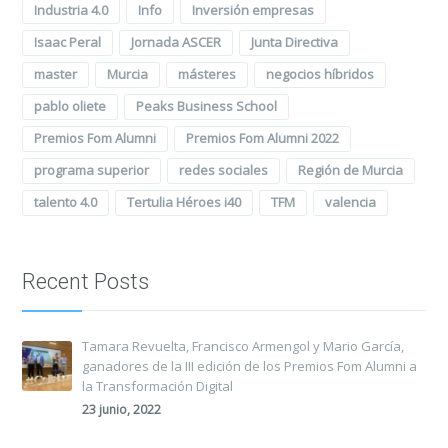
Industria 4.0
Info
Inversión empresas
Isaac Peral
Jornada ASCER
Junta Directiva
master
Murcia
másteres
negocios híbridos
pablo oliete
Peaks Business School
Premios Fom Alumni
Premios Fom Alumni 2022
programa superior
redes sociales
Región de Murcia
talento 4.0
Tertulia Héroes i40
TFM
valencia
Recent Posts
Tamara Revuelta, Francisco Armengol y Mario García,
ganadores de la III edición de los Premios Fom Alumni a
la Transformación Digital
23 junio, 2022