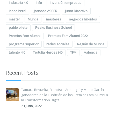
Industria 4.0
Info
Inversión empresas
Isaac Peral
Jornada ASCER
Junta Directiva
master
Murcia
másteres
negocios híbridos
pablo oliete
Peaks Business School
Premios Fom Alumni
Premios Fom Alumni 2022
programa superior
redes sociales
Región de Murcia
talento 4.0
Tertulia Héroes i40
TFM
valencia
Recent Posts
Tamara Revuelta, Francisco Armengol y Mario García,
ganadores de la III edición de los Premios Fom Alumni a
la Transformación Digital
23 junio, 2022