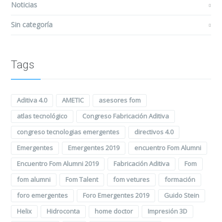
Noticias
Sin categoría
Tags
Aditiva 4.0
AMETIC
asesores fom
atlas tecnológico
Congreso Fabricación Aditiva
congreso tecnologias emergentes
directivos 4.0
Emergentes
Emergentes 2019
encuentro Fom Alumni
Encuentro Fom Alumni 2019
Fabricación Aditiva
Fom
fom alumni
Fom Talent
fom vetures
formación
foro emergentes
Foro Emergentes 2019
Guido Stein
Helix
Hidroconta
home doctor
Impresión 3D